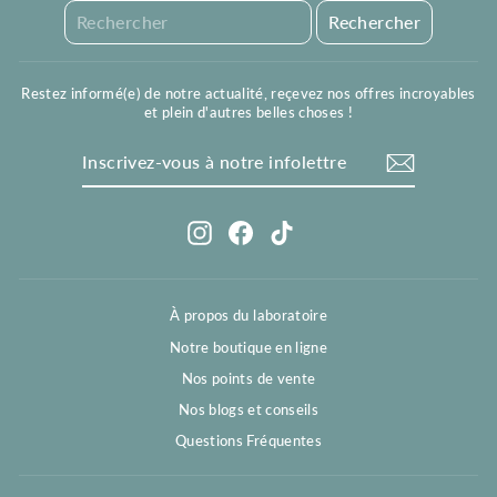
Restez informé(e) de notre actualité, reçevez nos offres incroyables
et plein d'autres belles choses !
Inscrivez-
S'inscrire
vous
à
notre
infolettre
Instagram
Facebook
TikTok
À propos du laboratoire
Notre boutique en ligne
Nos points de vente
Nos blogs et conseils
Questions Fréquentes