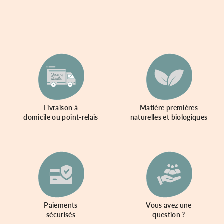
L'Epicerie Circulaire
6 Rue Pierre Girard, 75019 Paris.
En savoir plus.
Mademoiselle Vrac Gif
2 Rue de la Croix de Grignon, 91190 Gif-sur-Yvette.
En savoir plus.
Sans Superflu
Livraison à
Matière premières
35 Rue du Général Leclerc, 95320 Saint-Leu-la-Forêt,
domicile ou point-relais
naturelles et biologiques
France.
En savoir plus.
Les tarés du bocal
27 avenue Gabriel Peri, 91700 Sainte Genevieve des
bois.
En savoir plus.
Paiements
Vous avez une
L'Association Des Créateurs
sécurisés
question ?
26 Rue Georges Lebigot, 94800 Villejuif.
En savoir