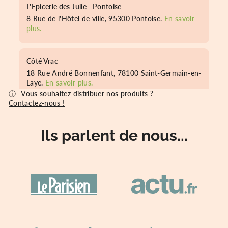
L'Epicerie des Julie - Pontoise
8 Rue de l'Hôtel de ville, 95300 Pontoise.
En savoir
plus.
Côté Vrac
18 Rue André Bonnenfant, 78100 Saint-Germain-en-
Laye.
En savoir plus.
Vous souhaitez distribuer nos produits ?
Contactez-nous !
Mon Instant Douceur Bio
3 bis Rue d'Herblay, 95480 Pierrelaye.
En savoir plus.
Ils parlent de nous...
Bel'Isa Esthétique
11 Rue de Venel, 95310 Saint-Ouen-l'Aumône.
En
savoir plus.
Le P'tit Jardin
22 rue Royer Collard - 75005 Paris.
En savoir plus.