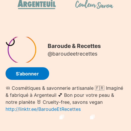
La Douce Épine
18 Rue de Cheverny, 41700 Le Controis-en-Sologne.
En savoir plus.
Le Potiron Fleuri
36 Rue Sibuet, 75012 Paris, France.
En savoir plus.
L'Épicerie des Indées
8 Rue Georges Claude, 77100 Meaux.
En savoir plus.
L'Orange Verte
1 BIS Rue Paul Doumer, 78510 Triel-sur-Seine.
En
savoir plus.