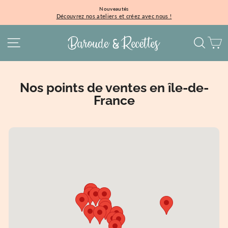
Passer
Nouveautés
au
Découvrez nos ateliers et créez avec nous !
Diaporama
contenu
Pause
NAVIGATION
REC
P
Nos points de ventes en île-de-
France