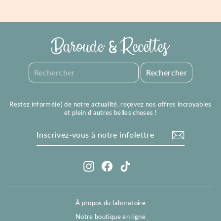
plus.
Maison Marie Marguerite
27 Place Henri Neveu 92700 Colombes.
En savoir
plus.
Le Bôcal
27 Place Henri Neveu 92700 Colombes.
En savoir
Restez informé(e) de notre actualité, reçevez nos offres incroyables
plus.
et plein d'autres belles choses !
Inscrivez-
S'inscrire
vous
à
notre
infolettre
Instagram
Facebook
TikTok
À propos du laboratoire
Notre boutique en ligne